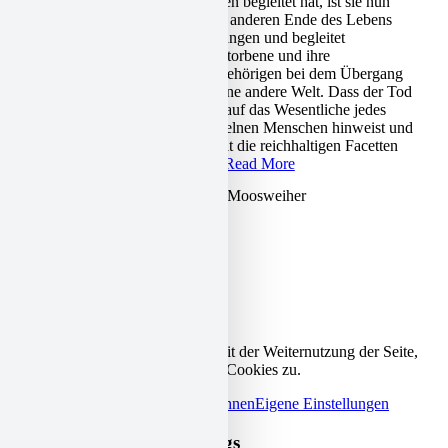
Leben begleitet hat, ist sie nun
zum anderen Ende des Lebens
gegangen und begleitet
Verstorbene und ihre
Angehörigen bei dem Übergang
in eine andere Welt. Dass der Tod
uns auf das Wesentliche jedes
einzelnen Menschen hinweist und
somit die reichhaltigen Facetten
des
Read More
© Copyright
2026 - Horizonte am Moosweiher
Impressum
Kontakt
Datenschutzerklärung
Nach oben scrollen
Diese Seite verwendet Cookies. Mit der Weiternutzung der Seite,
stimmen Sie der Verwendung von Cookies zu.
Nur notwendige Cookies
Alle ablehnen
Eigene Einstellungen
Cookie and Privacy Settings