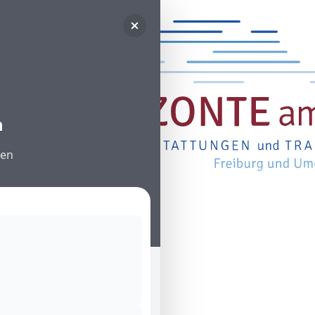
n
den
Wir
Unsere Haltung
Unser Team
Unser Netzwerk
Unsere Räume
Abschied nehmen
Besondere Abschiede
Plötzlicher Tod
Kinder und Tod
Kinder und Trauer
Trauern
Vorsorgen