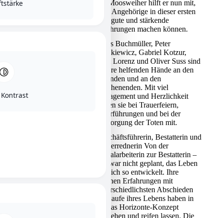
ftstärke
am Moosweiher hilft er nun mit,
dass Angehörige in dieser ersten
Zeit gute und stärkende
Erfahrungen machen können.
Chris Buchmüller, Peter
HELFENDE HÄNDE
Gesikiewicz, Gabriel Kotzur,
Tom Lorenz und Oliver Suss sind
unsere helfenden Hände an den
Abenden und an den
Wochenenden. Mit viel
 Kontrast
Engagement und Herzlichkeit
helfen sie bei Trauerfeiern,
Überführungen und bei der
Versorgung der Toten mit.
Geschäftsführerin, Bestatterin und
HILTRUD JACOB
Trauerrednerin Von der
Sozialarbeiterin zur Bestatterin –
das war nicht geplant, das Leben
hat sich so entwickelt. Ihre
eigenen Erfahrungen mit
unterschiedlichsten Abschieden
im Laufe ihres Lebens haben in
ihr das Horizonte-Konzept
entstehen und reifen lassen. Die