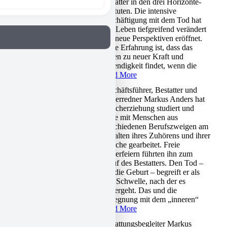
Bestatter in den drei Horizonte-
Instituten. Die intensive
Beschäftigung mit dem Tod hat
sein Leben tiefgreifend verändert
und neue Perspektiven eröffnet.
Seine Erfahrung ist, dass das
Leben zu neuer Kraft und
Lebendigkeit findet, wenn die
Read More
Geschäftsführer, Bestatter und
MARKUS ANDERS
Trauerredner Markus Anders hat
Sprecherziehung studiert und
lange mit Menschen aus
verschiedenen Berufszweigen am
Entfalten ihres Zuhörens und ihrer
Sprache gearbeitet. Freie
Trauerfeiern führten ihn zum
Beruf des Bestatters. Den Tod –
wie die Geburt – begreift er als
eine Schwelle, nach der es
weitergeht. Das und die
Begegnung mit dem „inneren“
Read More
Bestattungsbegleiter Markus
MARKUS GRUBER