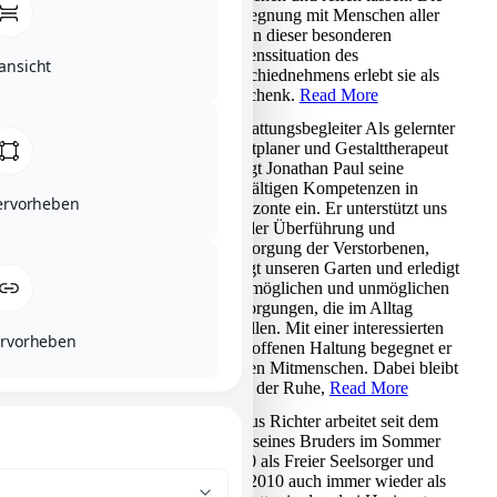
Begegnung mit Menschen aller
Art in dieser besonderen
Lebenssituation des
ansicht
Abschiednehmens erlebt sie als
Geschenk.
Read More
Bestattungsbegleiter Als gelernter
JONATHAN PAUL
Stadtplaner und Gestalttherapeut
bringt Jonathan Paul seine
vielfältigen Kompetenzen in
hervorheben
Horizonte ein. Er unterstützt uns
bei der Überführung und
Versorgung der Verstorbenen,
pflegt unseren Garten und erledigt
alle möglichen und unmöglichen
Besorgungen, die im Alltag
anfallen. Mit einer interessierten
ervorheben
und offenen Haltung begegnet er
seinen Mitmenschen. Dabei bleibt
er in der Ruhe,
Read More
Lupus Richter
arbeitet seit dem
LUPUS RICHTER
Tod seines Bruders im Sommer
2000 als Freier Seelsorger und
seit 2010 auch immer wieder als