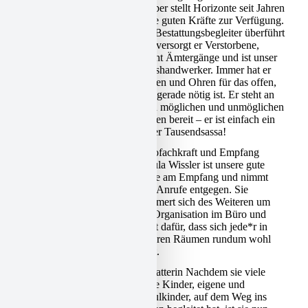
Gruber stellt Horizonte seit Jahren
seine guten Kräfte zur Verfügung.
Als Bestattungsbegleiter überführt
und versorgt er Verstorbene,
macht Ämtergänge und ist unser
Haushandwerker. Immer hat er
Augen und Ohren für das offen,
was gerade nötig ist. Er steht an
allen möglichen und unmöglichen
Stellen bereit – er ist einfach ein
treuer Tausendsassa!
Bürofachkraft und Empfang
URSULA WISSER
Ursula Wissler ist unsere gute
Seele am Empfang und nimmt
Ihre Anrufe entgegen. Sie
kümmert sich des Weiteren um
die Organisation im Büro und
sorgt dafür, dass sich jede*r in
unseren Räumen rundum wohl
fühlt.
Bestatterin Nachdem sie viele
UTA KLEINN
Jahre Kinder, eigene und
Schulkinder, auf dem Weg ins