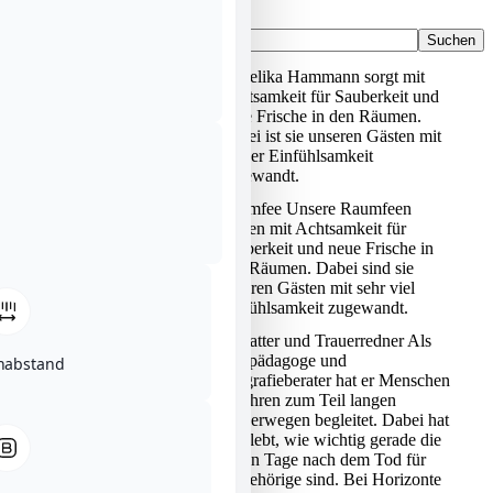
Menü
Menü
Suchen
nach:
Angelika Hammann sorgt mit
ANGELIKA HAMMANN
Achtsamkeit für Sauberkeit und
neue Frische in den Räumen.
Dabei ist sie unseren Gästen mit
großer Einfühlsamkeit
zugewandt.
Raumfee Unsere Raumfeen
HATICE KOL
sorgen mit Achtsamkeit für
Sauberkeit und neue Frische in
den Räumen. Dabei sind sie
unseren Gästen mit sehr viel
Einfühlsamkeit zugewandt.
Bestatter und Trauerredner Als
HEIN KISTNER
Heilpädagoge und
nabstand
Biografieberater hat er Menschen
auf ihren zum Teil langen
Trauerwegen begleitet. Dabei hat
er erlebt, wie wichtig gerade die
ersten Tage nach dem Tod für
Angehörige sind. Bei Horizonte