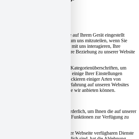
Wie wir Cookies verwenden
Wir können Cookies anfordern, die auf Ihrem Gerät eingestellt
werden. Wir verwenden Cookies, um uns mitzuteilen, wenn Sie
unsere Websites besuchen, wie Sie mit uns interagieren, Ihre
Nutzererfahrung verbessern und Ihre Beziehung zu unserer Website
anpassen.
Klicken Sie auf die verschiedenen Kategorienüberschriften, um
mehr zu erfahren. Sie können auch einige Ihrer Einstellungen
ändern. Beachten Sie, dass das Blockieren einiger Arten von
Cookies Auswirkungen auf Ihre Erfahrung auf unseren Websites
und auf die Dienste haben kann, die wir anbieten können.
Notwendige Website Cookies
Diese Cookies sind unbedingt erforderlich, um Ihnen die auf unserer
Webseite verfügbaren Dienste und Funktionen zur Verfügung zu
stellen.
Da diese Cookies für die auf unserer Webseite verfügbaren Dienste
und Funktionen unbedingt erforderlich sind, hat die Ablehnung