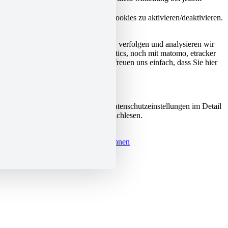
Seitenladen eingeblendet werden.
Hier klicken, um notwendige Cookies zu aktivieren/deaktivieren.
Analyse-Tools
Auf unserer Webseite überwachen, verfolgen und analysieren wir
Sie nicht; weder mit Google Analytics, noch mit matomo, etracker
oder einem anderen Anbieter. Wir freuen uns einfach, dass Sie hier
sind!
Datenschutzrichtlinie
Sie können unsere Cookies und Datenschutzeinstellungen im Detail
in unseren Datenschutzrichtlinie nachlesen.
Datenschutzerklärung
Nur notwendige Cookies
Alle ablehnen
Nachrichtenleiste öffnen